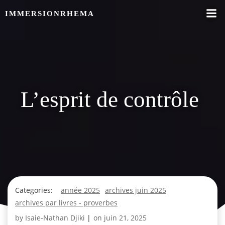
Skip
IMMERSIONRHEMA
to
content
L’esprit de contrôle
Categories:
année 2025
archives juin 2025
archives par livres - proverbes
by
Isaie-Nathan Djiki
|
on
juin 21, 2025