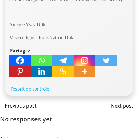
—————
Auteur : Yves Djiki
Mise en ligne : Isaïe-Nathan Djiki
Partagez
l’esprit de contrôle
Navigation
Navig
Previous post
Next post
No responses yet
de
de