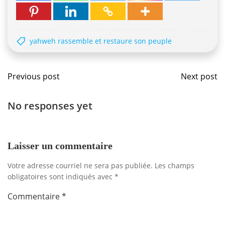
yahweh rassemble et restaure son peuple
Navigation
Navig
Previous post
Next post
de
de
No responses yet
l'article
l'artic
Laisser un commentaire
Votre adresse courriel ne sera pas publiée.
Les champs
obligatoires sont indiqués avec
*
Commentaire
*