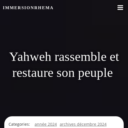
Skip
IMMERSIONRHEMA
to
content
Yahweh rassemble et
restaure son peuple
Categories:
année 2024
archives décembre 2024