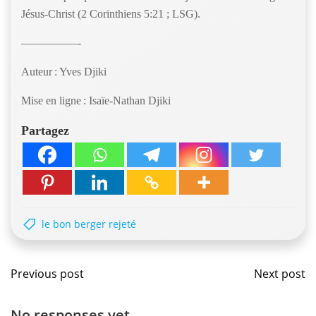
Jésus-Christ (2 Corinthiens 5:21 ; LSG).
—————-
Auteur : Yves Djiki
Mise en ligne : Isaïe-Nathan Djiki
Partagez
le bon berger rejeté
Navigation
Navig
Previous post
Next post
de
de
No responses yet