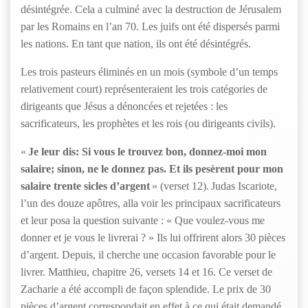
désintégrée. Cela a culminé avec la destruction de Jérusalem
par les Romains en l’an 70. Les juifs ont été dispersés parmi
les nations. En tant que nation, ils ont été désintégrés.
Les trois pasteurs éliminés en un mois (symbole d’un temps
relativement court) représenteraient les trois catégories de
dirigeants que Jésus a dénoncées et rejetées : les
sacrificateurs, les prophètes et les rois (ou dirigeants civils).
«
Je leur dis: Si vous le trouvez bon, donnez-moi mon
salaire; sinon, ne le donnez pas. Et ils pesèrent pour mon
salaire trente sicles d’argent
» (verset 12). Judas Iscariote,
l’un des douze apôtres, alla voir les principaux sacrificateurs
et leur posa la question suivante : « Que voulez-vous me
donner et je vous le livrerai ? » Ils lui offrirent alors 30 pièces
d’argent. Depuis, il cherche une occasion favorable pour le
livrer. Matthieu, chapitre 26, versets 14 et 16. Ce verset de
Zacharie a été accompli de façon splendide. Le prix de 30
pièces d’argent correspondait en effet à ce qui était demandé