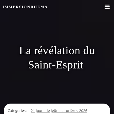
Skip
IMMERSIONRHEMA
to
content
La révélation du
Saint-Esprit
Categories:
21 jours de jeûne et prières 2026