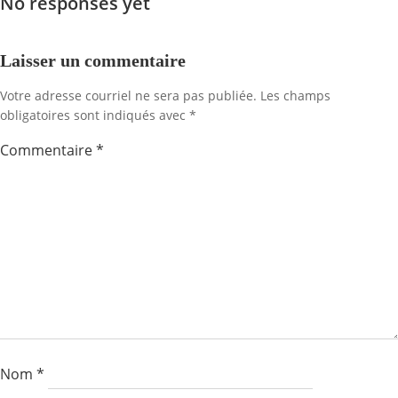
No responses yet
de
de
l'article
l'artic
Laisser un commentaire
Votre adresse courriel ne sera pas publiée.
Les champs
obligatoires sont indiqués avec
*
Commentaire
*
Nom
*