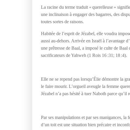
La racine du terme traduit « querelleuse » signif
une inclinaison à engager des bagarres, des dispu
toutes sortes de raisons.
Habitée de l’esprit de Jézabel, elle voudra impo
aussi au-dehors. Arrivée en Israël à l’avantage d’
une prêtresse de Baal, a imposé le culte de Baal d
sacrificateurs de Yahweh (1 Rois 16 :31; 18 :4).
Elle ne se repend pas lorsqu’Élie démontre la gr
le faire mourir. L’orgueil aveugle la femme querel
Jézabel n’a pas hésité à tuer Naboth parce qu’il 
Par ses manipulations et par ses manigances, la f
d’un toit est une situation bien précaire et inconf