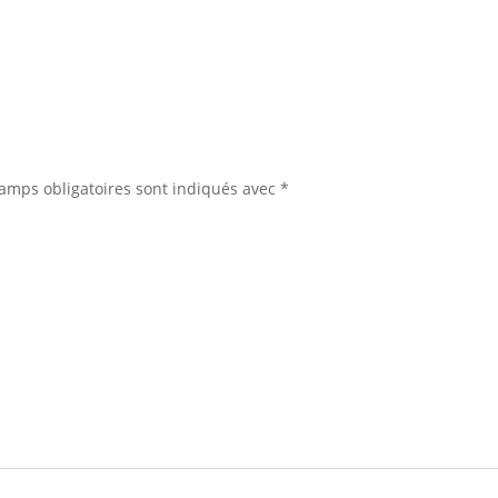
de
l'a
amps obligatoires sont indiqués avec
*