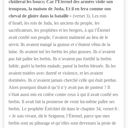
châtierai les boucs; Car l’Eternel des armées visite son
troupeau, la maison de Juda, Et il en fera comme son
cheval de gloire dans la bataille
» (verset 3). Les rois
d’Israël, les rois de Juda, les anciens du peuple, les
sacrificateurs, les prophètes et les bergers, à qui l’Éternel
avait confié son peuple, l’avaient malmené au lieu de le
servir. Ils avaient mangé la graisse et s’étaient vêtus de la
laine. Ils avaient tué les brebis les plus grasses. Ils n’avaient
pas fait paître les brebis. Ils n’avaient pas fortifié la brebis
faible, guéri la brebis malade, pansé la brebis blessée. Ils les
avaient traitées avec dureté et violence, et les avaient
dominées. Ils n’avaient jamais cherché celle qui était perdue.
Alors pourquoi disait-il qu’il n’y avait pas de pasteur ? Il
s’était aussi mis en colère contre ceux à qui il avait confié ses
brebis. Il avait fait la promesse de venir lui-même paître ses
brebis. Le prophète Ézéchiel dit dans le chapitre 34, verset 8 :
« Je suis vivant, dit le Seigneur, l’Éternel, parce que mes
brebis sont au pâturage et qu’elles sont devenues la proie de