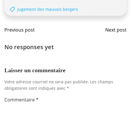
jugement des mauvais bergers
Navigation
Navig
Previous post
Next post
de
de
No responses yet
l'article
l'artic
Laisser un commentaire
Votre adresse courriel ne sera pas publiée.
Les champs
obligatoires sont indiqués avec
*
Commentaire
*