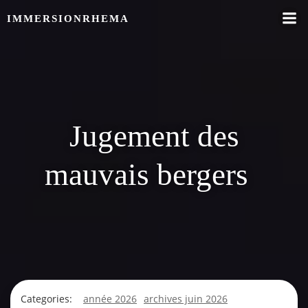
Skip
IMMERSIONRHEMA
to
content
Jugement des
mauvais bergers
Categories:
année 2026
archives juin 2026