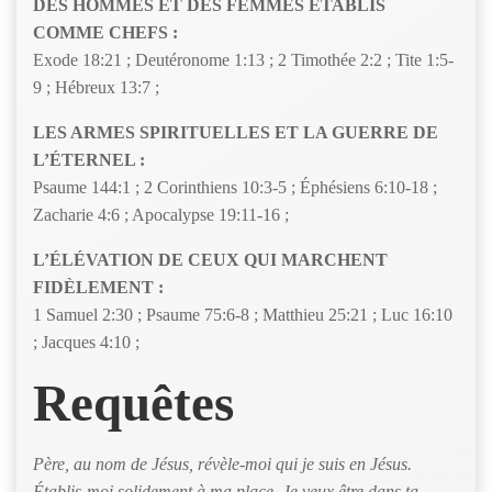
DES HOMMES ET DES FEMMES ÉTABLIS
COMME CHEFS :
Exode 18:21 ; Deutéronome 1:13 ; 2 Timothée 2:2 ; Tite 1:5-
9 ; Hébreux 13:7 ;
LES ARMES SPIRITUELLES ET LA GUERRE DE
L’ÉTERNEL :
Psaume 144:1 ; 2 Corinthiens 10:3-5 ; Éphésiens 6:10-18 ;
Zacharie 4:6 ; Apocalypse 19:11-16 ;
L’ÉLÉVATION DE CEUX QUI MARCHENT
FIDÈLEMENT :
1 Samuel 2:30 ; Psaume 75:6-8 ; Matthieu 25:21 ; Luc 16:10
; Jacques 4:10 ;
Requêtes
Père, au nom de Jésus, révèle-moi qui je suis en Jésus.
Établis-moi solidement à ma place. Je veux être dans ta