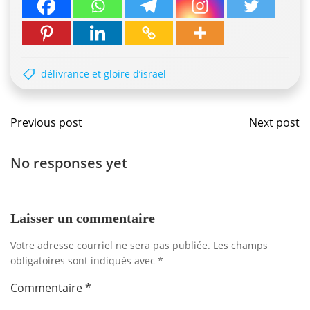
délivrance et gloire d’israël
Navigation
Navig
Previous post
Next post
de
de
No responses yet
l'article
l'artic
Laisser un commentaire
Votre adresse courriel ne sera pas publiée.
Les champs
obligatoires sont indiqués avec
*
Commentaire
*