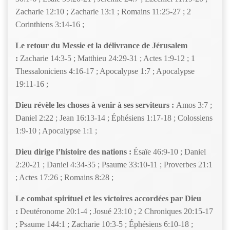
Zacharie 12:10 ; Zacharie 13:1 ; Romains 11:25-27 ; 2
Corinthiens 3:14-16 ;
Le retour du Messie et la délivrance de Jérusalem
:
Zacharie 14:3-5 ; Matthieu 24:29-31 ; Actes 1:9-12 ; 1
Thessaloniciens 4:16-17 ; Apocalypse 1:7 ; Apocalypse
19:11-16 ;
Dieu révèle les choses à venir à ses serviteurs :
Amos 3:7 ;
Daniel 2:22 ; Jean 16:13-14 ; Éphésiens 1:17-18 ; Colossiens
1:9-10 ; Apocalypse 1:1 ;
Dieu dirige l’histoire des nations :
Ésaïe 46:9-10 ; Daniel
2:20-21 ; Daniel 4:34-35 ; Psaume 33:10-11 ; Proverbes 21:1
; Actes 17:26 ; Romains 8:28 ;
Le combat spirituel et les victoires accordées par Dieu
:
Deutéronome 20:1-4 ; Josué 23:10 ; 2 Chroniques 20:15-17
; Psaume 144:1 ; Zacharie 10:3-5 ; Éphésiens 6:10-18 ;