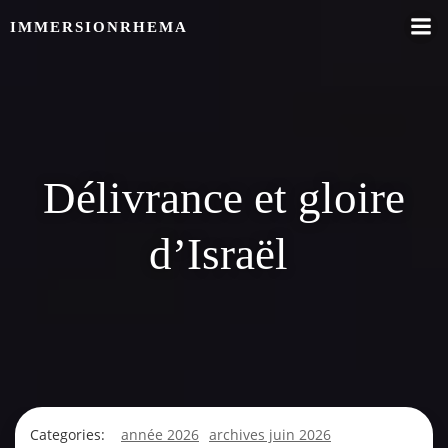
Skip
IMMERSIONRHEMA
to
content
Délivrance et gloire
d’Israël
Categories:
année 2026
archives juin 2026