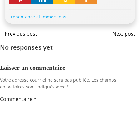
repentance et immersions
Navigation
Navig
Previous post
Next post
No responses yet
de
de
l'article
l'artic
Laisser un commentaire
Votre adresse courriel ne sera pas publiée.
Les champs
obligatoires sont indiqués avec
*
Commentaire
*