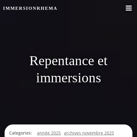
Skip
IMMERSIONRHEMA
to
content
Repentance et
immersions
Categories:
année 2025
archives novembre 2025