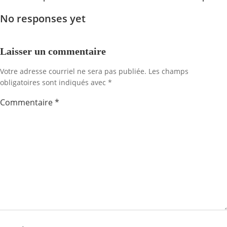
Navigation
Navig
No responses yet
de
de
l'article
l'artic
Laisser un commentaire
Votre adresse courriel ne sera pas publiée.
Les champs
obligatoires sont indiqués avec
*
Commentaire
*