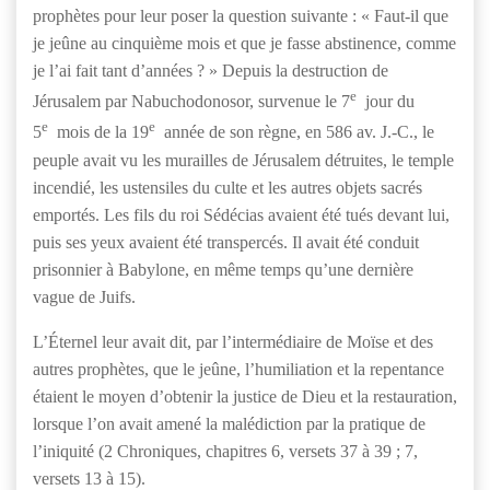
prophètes pour leur poser la question suivante : « Faut-il que
je jeûne au cinquième mois et que je fasse abstinence, comme
je l’ai fait tant d’années ? » Depuis la destruction de
e
Jérusalem par Nabuchodonosor, survenue le 7
jour du
e
e
5
mois de la 19
année de son règne, en 586 av. J.-C., le
peuple avait vu les murailles de Jérusalem détruites, le temple
incendié, les ustensiles du culte et les autres objets sacrés
emportés. Les fils du roi Sédécias avaient été tués devant lui,
puis ses yeux avaient été transpercés. Il avait été conduit
prisonnier à Babylone, en même temps qu’une dernière
vague de Juifs.
L’Éternel leur avait dit, par l’intermédiaire de Moïse et des
autres prophètes, que le jeûne, l’humiliation et la repentance
étaient le moyen d’obtenir la justice de Dieu et la restauration,
lorsque l’on avait amené la malédiction par la pratique de
l’iniquité (2 Chroniques, chapitres 6, versets 37 à 39 ; 7,
versets 13 à 15).