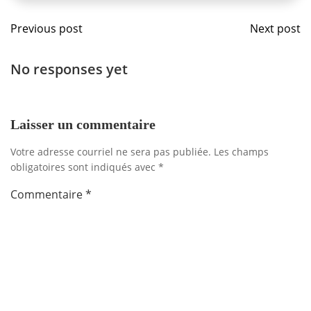
Navigation
Navig
Previous post
Next post
de
de
No responses yet
l'article
l'artic
Laisser un commentaire
Votre adresse courriel ne sera pas publiée.
Les champs
obligatoires sont indiqués avec
*
Commentaire
*