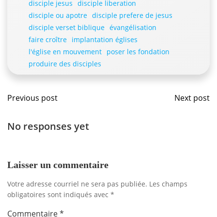
disciple jesus
disciple liberation
disciple ou apotre
disciple prefere de jesus
disciple verset biblique
évangélisation
faire croître
implantation églises
l'église en mouvement
poser les fondation
produire des disciples
Navigation
Navig
Previous post
Next post
de
de
No responses yet
l'article
l'artic
Laisser un commentaire
Votre adresse courriel ne sera pas publiée.
Les champs
obligatoires sont indiqués avec
*
Commentaire
*