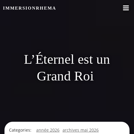
Skip
IMMERSIONRHEMA
to
content
L’Éternel est un
Grand Roi
Categories:
année 2026
archives mai 2026