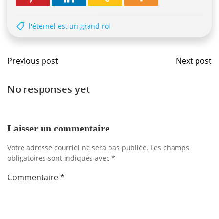
l'éternel est un grand roi
Navigation
Navig
Previous post
Next post
de
de
No responses yet
l'article
l'artic
Laisser un commentaire
Votre adresse courriel ne sera pas publiée.
Les champs
obligatoires sont indiqués avec
*
Commentaire
*