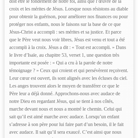
doit être le fondement de notre foi, ainsi que l’œuvre de la
croix et les mérites de Jésus. Lorsque nous résistons au diable
pour obtenir la guérison, pour améliorer nos finances ou pour
protéger nos enfants, nous le faisons sur la base de ce que
Jésus-Christ a accompli : ses mérites et sa justice. Et parce
que le Père veut nous voir libres, Jésus est venu et tout a été
accompli à la croix. Jésus a dit : « Tout est accompli. » Dans
le livre d’Isaïe, au chapitre 53, verset 1, une question très
importante est posée : « Qui a cru à la parole de notre
témoignage ? » Ceux qui croient et qui persévèrent reçoivent.
Leur cœur est ouvert, ils sont alignés avec les écluses du ciel.
Les anges trouvent alors le moyen de transférer ce que le
Père leur a déjà donné. Approchons-nous avec audace de
notre Dieu en regardant Jésus, qui se tient à nos côtés,
marche devant nous et nous a montré le chemin. Celui qui
sait qu’il est aimé marche avec audace. Lorsqu’un enfant
s’adresse à son père pour lui faire part d’un besoin, il le fait
avec audace. Il sait qu’il sera exaucé. C’est ainsi que nous