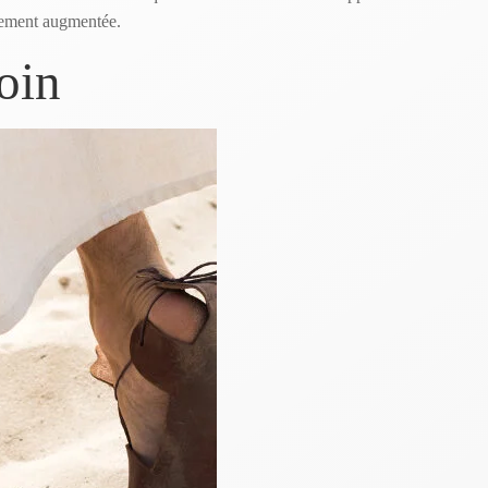
ndement augmentée.
loin