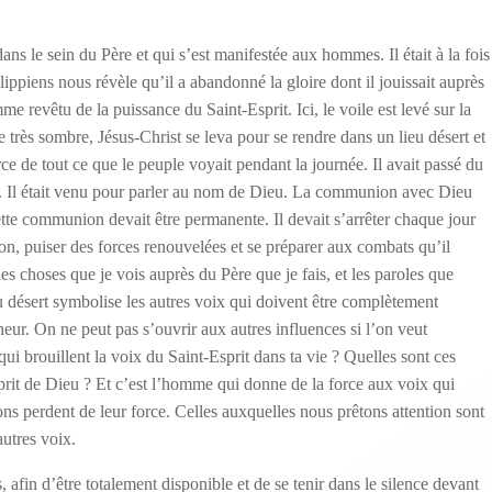
dans le sein du Père et qui s’est manifestée aux hommes. Il était à la fois
ippiens nous révèle qu’il a abandonné la gloire dont il jouissait auprès
revêtu de la puissance du Saint-Esprit. Ici, le voile est levé sur la
e très sombre, Jésus-Christ se leva pour se rendre dans un lieu désert et
ce de tout ce que le peuple voyait pendant la journée. Il avait passé du
. Il était venu pour parler au nom de Dieu. La communion avec Dieu
cette communion devait être permanente. Il devait s’arrêter chaque jour
ion, puiser des forces renouvelées et se préparer aux combats qu’il
les choses que je vois auprès du Père que je fais, et les paroles que
u désert symbolise les autres voix qui doivent être complètement
neur. On ne peut pas s’ouvrir aux autres influences si l’on veut
qui brouillent la voix du Saint-Esprit dans ta vie ? Quelles sont ces
Esprit de Dieu ? Et c’est l’homme qui donne de la force aux voix qui
ns perdent de leur force. Celles auxquelles nous prêtons attention sont
 autres voix.
s, afin d’être totalement disponible et de se tenir dans le silence devant