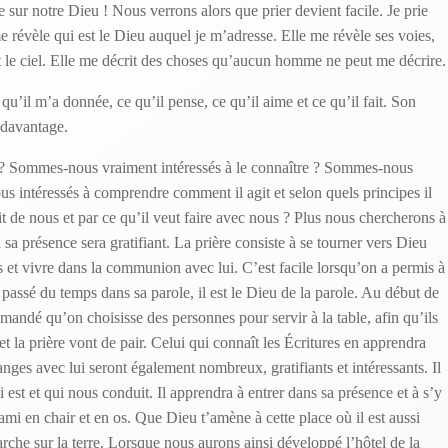
 sur notre Dieu ! Nous verrons alors que prier devient facile. Je prie
me révèle qui est le Dieu auquel je m’adresse. Elle me révèle ses voies,
rit le ciel. Elle me décrit des choses qu’aucun homme ne peut me décrire.
 qu’il m’a donnée, ce qu’il pense, ce qu’il aime et ce qu’il fait. Son
 davantage.
 ? Sommes-nous vraiment intéressés à le connaître ? Sommes-nous
us intéressés à comprendre comment il agit et selon quels principes il
it de nous et par ce qu’il veut faire avec nous ? Plus nous chercherons à
sa présence sera gratifiant. La prière consiste à se tourner vers Dieu
tes et vivre dans la communion avec lui. C’est facile lorsqu’on a permis à
 passé du temps dans sa parole, il est le Dieu de la parole. Au début de
emandé qu’on choisisse des personnes pour servir à la table, afin qu’ils
 et la prière vont de pair. Celui qui connaît les Écritures en apprendra
hanges avec lui seront également nombreux, gratifiants et intéressants. Il
i est et qui nous conduit. Il apprendra à entrer dans sa présence et à s’y
 ami en chair et en os. Que Dieu t’amène à cette place où il est aussi
he sur la terre. Lorsque nous aurons ainsi développé l’hôtel de la