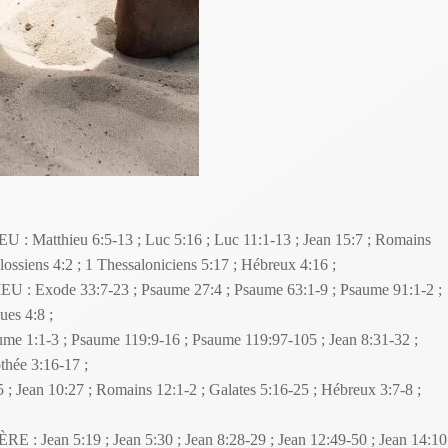
thieu 6:5-13 ; Luc 5:16 ; Luc 11:1-13 ; Jean 15:7 ; Romains
lossiens 4:2 ; 1 Thessaloniciens 5:17 ; Hébreux 4:16 ;
xode 33:7-23 ; Psaume 27:4 ; Psaume 63:1-9 ; Psaume 91:1-2 ;
ues 4:8 ;
1:1-3 ; Psaume 119:9-16 ; Psaume 119:97-105 ; Jean 8:31-32 ;
othée 3:16-17 ;
an 10:27 ; Romains 12:1-2 ; Galates 5:16-25 ; Hébreux 3:7-8 ;
n 5:19 ; Jean 5:30 ; Jean 8:28-29 ; Jean 12:49-50 ; Jean 14:10