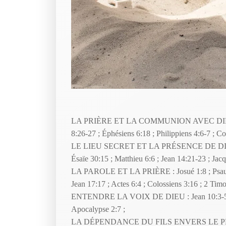
LA PRIÈRE ET LA COMMUNION AVEC DIEU : Mat
8:26-27 ; Éphésiens 6:18 ; Philippiens 4:6-7 ; Co
LE LIEU SECRET ET LA PRÉSENCE DE DIEU : E
Ésaïe 30:15 ; Matthieu 6:6 ; Jean 14:21-23 ; Jacq
LA PAROLE ET LA PRIÈRE : Josué 1:8 ; Psaume 
Jean 17:17 ; Actes 6:4 ; Colossiens 3:16 ; 2 Tim
ENTENDRE LA VOIX DE DIEU : Jean 10:3-5 ; Je
Apocalypse 2:7 ;
LA DÉPENDANCE DU FILS ENVERS LE PÈRE : Jea