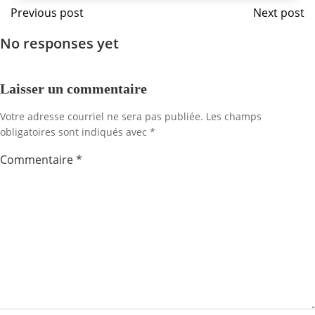
Navigation
Navig
Previous post
Next post
No responses yet
de
de
l'article
l'artic
Laisser un commentaire
Votre adresse courriel ne sera pas publiée.
Les champs
obligatoires sont indiqués avec
*
Commentaire
*