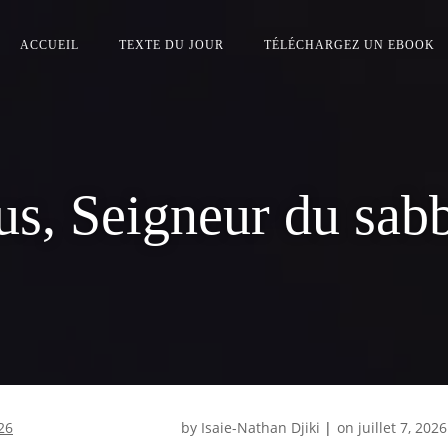
ACCUEIL
TEXTE DU JOUR
TÉLÉCHARGEZ UN EBOOK
us, Seigneur du sa
026
by
Isaie-Nathan Djiki
|
on
juillet 7, 2026