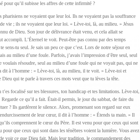
pour qu’il subisse les affres de cette infirmité ?
les pharisiens ne voyaient que leur loi. Ils ne voyaient pas la souffrance
e vie ; ils ne voyaient que leur loi. « Lève-toi, là, au milieu. » Jésus
connu de Dieu. Son jour de délivrance était venu, et cela allait se
out accompli. L’Éternel te voit. Peut-être pas connu par des temps
t te sens-tu seul. Je sais un peu ce que c’est. Lors de notre séjour en
is au milieu d’une foule. Parfois, j’avais l’impression d’être seul, seul
 voulais résoudre, seul au milieu d’une foule qui ne voyait pas, qui ne
dit à l’homme : « Lève-toi, là, au milieu, il te voit. » Lève-toi et
e Dieu qui te parle à travers ces mots veut que tu lèves la tête.
t’es focalisé sur tes blessures, ton handicap et tes limitations. Lève-toi,
t. Regarde ce qu’il a fait. Était-il permis, le jour du sabbat, de faire du
uer ? Ils gardèrent le silence. Alors, promenant son regard sur eux
endurcissement de leur cœur, il dit à l’homme : « Étends ta main. » Il
é qu’ils comprennent le cœur du Père. Il est venu pour que ceux qui sont
enu pour que ceux qui sont dans les ténèbres voient la lumière. Vous avez
de voir ce que Dieu fait. Mais leur tradition, le commandement des