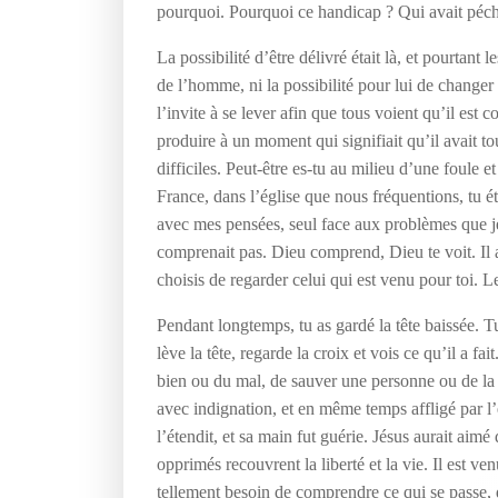
pourquoi. Pourquoi ce handicap ? Qui avait péché 
La possibilité d’être délivré était là, et pourtant 
de l’homme, ni la possibilité pour lui de changer d
l’invite à se lever afin que tous voient qu’il est 
produire à un moment qui signifiait qu’il avait t
difficiles. Peut-être es-tu au milieu d’une foule e
France, dans l’église que nous fréquentions, tu éta
avec mes pensées, seul face aux problèmes que je
comprenait pas. Dieu comprend, Dieu te voit. Il a 
choisis de regarder celui qui est venu pour toi. L
Pendant longtemps, tu as gardé la tête baissée. Tu 
lève la tête, regarde la croix et vois ce qu’il a fai
bien ou du mal, de sauver une personne ou de la t
avec indignation, et en même temps affligé par l’
l’étendit, et sa main fut guérie. Jésus aurait aim
opprimés recouvrent la liberté et la vie. Il est v
tellement besoin de comprendre ce qui se passe, 