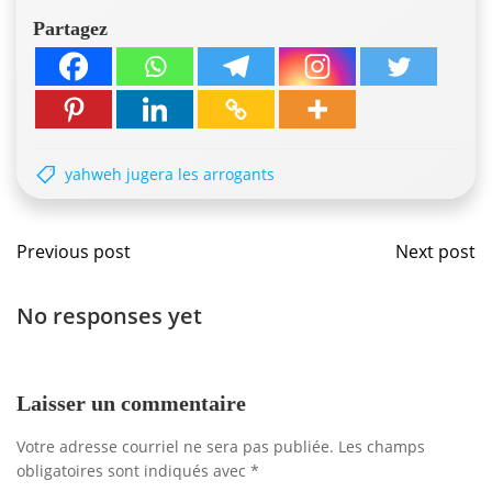
Partagez
yahweh jugera les arrogants
Navigation
Navig
Previous post
Next post
de
de
No responses yet
l'article
l'artic
Laisser un commentaire
Votre adresse courriel ne sera pas publiée.
Les champs
obligatoires sont indiqués avec
*