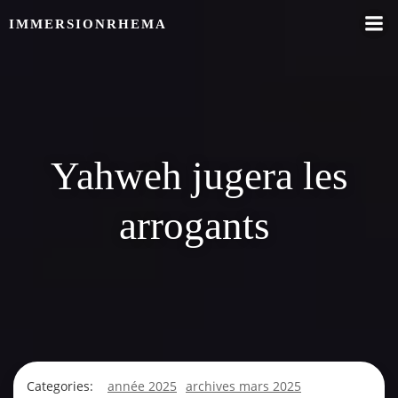
Skip
IMMERSIONRHEMA
to
content
Yahweh jugera les
arrogants
Categories:
année 2025
archives mars 2025