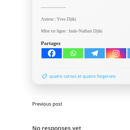
—————-
Auteur : Yves Djiki
Mise en ligne : Isaïe-Nathan Djiki
Partagez
quatre cornes et quatre forgerons
Navigation
Previous post
de
No responses yet