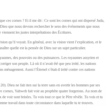
 que ces cornes ? Et il me dit : Ce sont les cornes qui ont dispersé Juda,
de Dieu que nous devons rechercher le sens des événements que nous
 viennent les justes interprétations des Écritures.
sion qu’il voyait. En général, avec la vision vient l’explication, et le
nnaître quelle est la pensée de Dieu sur un sujet particulier.
royaumes, des pouvoirs ou des puissances. Les royaumes assyrien et
rriger son peuple. Là où il n’avait été que peu irrité, les nations
s ménagement. Aussi l’Éternel s’était-il irrité contre ces nations
 20). Dieu ne fait rien sur la terre sans en avertir les hommes par ses
atre cornes, Yahweh fait voir au prophète quatre forgerons. Au nom de
de voir sont brisées. Tu vois tout ce que le Père révèle. Tu vois et tu
omme travail dans toute circonstance dans laquelle tu te trouves.