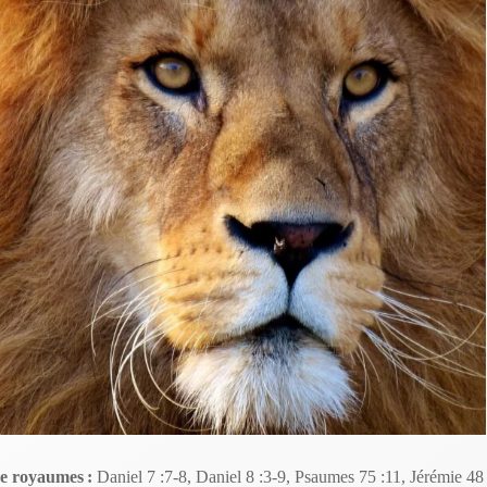
de royaumes :
Daniel 7 :7-8, Daniel 8 :3-9, Psaumes 75 :11, Jérémie 48