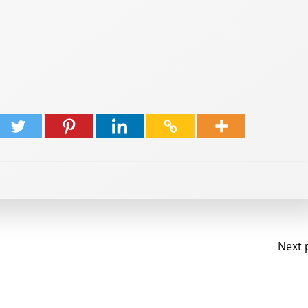
Na
Next 
de