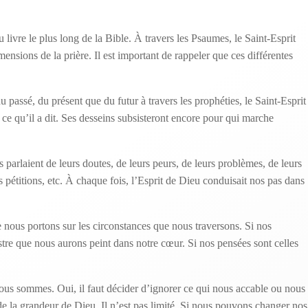
livre le plus long de la Bible. À travers les Psaumes, le Saint-Esprit
nsions de la prière. Il est important de rappeler que ces différentes
 passé, du présent que du futur à travers les prophéties, le Saint-Esprit
 ce qu’il a dit. Ses desseins subsisteront encore pour qui marche
s parlaient de leurs doutes, de leurs peurs, de leurs problèmes, de leurs
es pétitions, etc. À chaque fois, l’Esprit de Dieu conduisait nos pas dans
 nous portons sur les circonstances que nous traversons. Si nos
stre que nous aurons peint dans notre cœur. Si nos pensées sont celles
ous sommes. Oui, il faut décider d’ignorer ce qui nous accable ou nous
e la grandeur de Dieu. Il n’est pas limité. Si nous pouvons changer nos