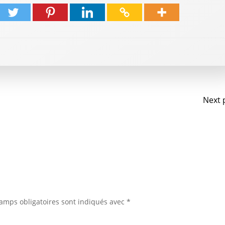
Na
Next 
de
l'a
amps obligatoires sont indiqués avec
*