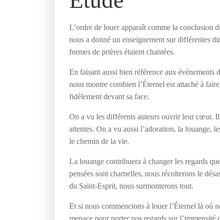
Étude
L’ordre de louer apparaît comme la conclusion du 
nous a donné un enseignement sur différentes dime
formes de prières étaient chantées.
En faisant aussi bien référence aux évènements du
nous montre combien l’Éternel est attaché à faire
fidèlement devant sa face.
On a vu les différents auteurs ouvrir leur cœur. Il
attentes. On a vu aussi l’adoration, la louange, l
le chemin de la vie.
La louange contribuera à changer les regards que
pensées sont charnelles, nous récolterons le désa
du Saint-Esprit, nous surmonterons tout.
Et si nous commencions à louer l’Éternel là où n
menace pour porter nos regards sur l’immensité d