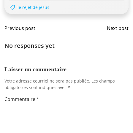
le rejet de jésus
Navigation
Navig
Previous post
Next post
de
de
No responses yet
l'article
l'artic
Laisser un commentaire
Votre adresse courriel ne sera pas publiée.
Les champs
obligatoires sont indiqués avec
*
Commentaire
*