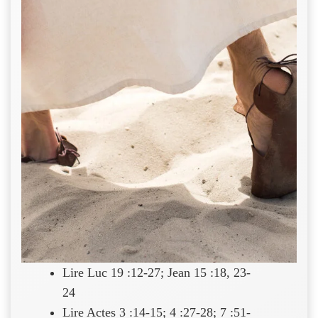
Lire Luc 19 :12-27; Jean 15 :18, 23-
24
Lire Actes 3 :14-15; 4 :27-28; 7 :51-