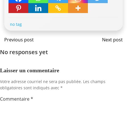
no tag
Navigation
Navig
Previous post
Next post
No responses yet
de
de
l'article
l'artic
Laisser un commentaire
Votre adresse courriel ne sera pas publiée.
Les champs
obligatoires sont indiqués avec
*
Commentaire
*