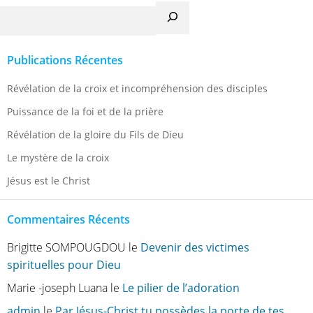
Recherche
Publications Récentes
Révélation de la croix et incompréhension des disciples
Puissance de la foi et de la prière
Révélation de la gloire du Fils de Dieu
Le mystère de la croix
Jésus est le Christ
Commentaires Récents
Brigitte SOMPOUGDOU
le
Devenir des victimes
spirituelles pour Dieu
Marie -joseph Luana
le
Le pilier de l’adoration
admin
le
Par Jésus-Christ tu possèdes la porte de tes