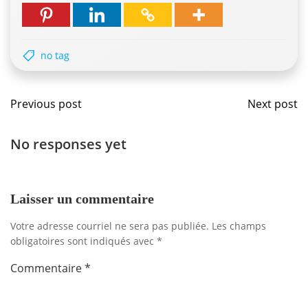
no tag
Navigation
Navig
Previous post
Next post
de
de
No responses yet
l'article
l'artic
Laisser un commentaire
Votre adresse courriel ne sera pas publiée.
Les champs
obligatoires sont indiqués avec
*
Commentaire
*