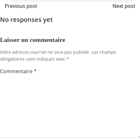
Navigation
Navig
Previous post
Next post
No responses yet
de
de
l'article
l'artic
Laisser un commentaire
Votre adresse courriel ne sera pas publiée.
Les champs
obligatoires sont indiqués avec
*
Commentaire
*