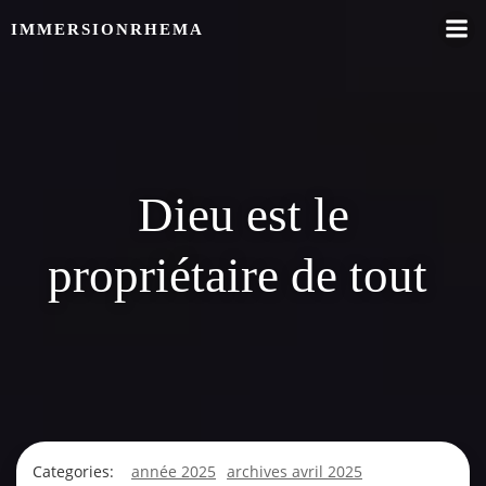
Skip
IMMERSIONRHEMA
to
content
Dieu est le
propriétaire de tout
Categories:
année 2025
archives avril 2025