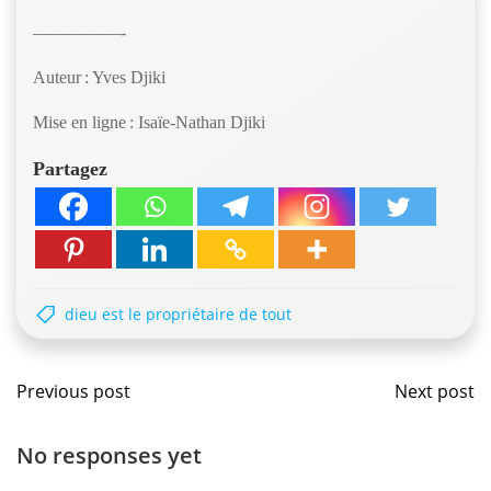
—————-
Auteur : Yves Djiki
Mise en ligne : Isaïe-Nathan Djiki
Partagez
dieu est le propriétaire de tout
Navigation
Navig
Previous post
Next post
de
de
No responses yet