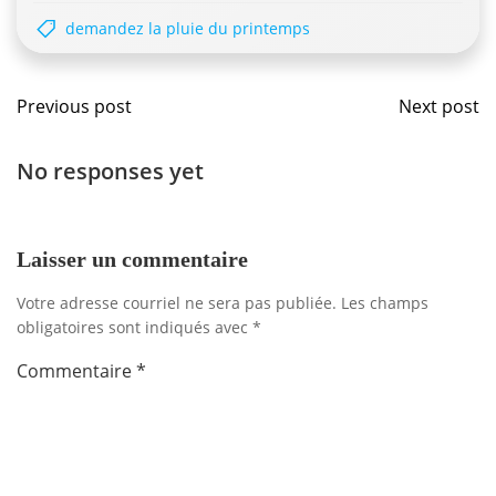
demandez la pluie du printemps
Navigation
Navig
Previous post
Next post
de
de
No responses yet
l'article
l'artic
Laisser un commentaire
Votre adresse courriel ne sera pas publiée.
Les champs
obligatoires sont indiqués avec
*
Commentaire
*