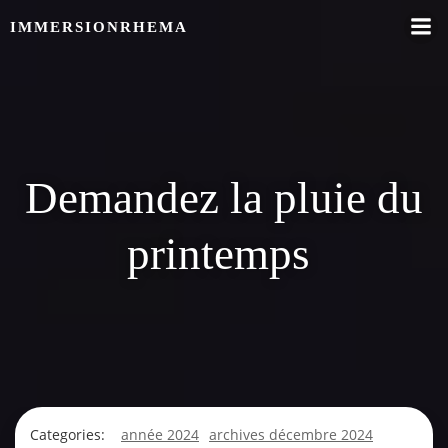
Skip
IMMERSIONRHEMA
to
content
Demandez la pluie du
printemps
Categories:
année 2024
archives décembre 2024