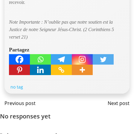
recevoir.
Note Importante : N’oublie pas que notre soutien est la
Justice de notre Seigneur Jésus-Christ. (2 Corinthiens 5
verset 21)
Partagez
no tag
Navigation
Navig
Previous post
Next post
No responses yet
de
de